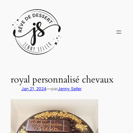
Aller
au
contenu
royal personnalisé chevaux
—
Jan 21, 2024
par
Jenny Seller