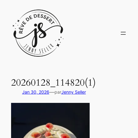
Aller
au
contenu
20260128_114820(1)
—
Jan 30, 2026
par
Jenny Seller