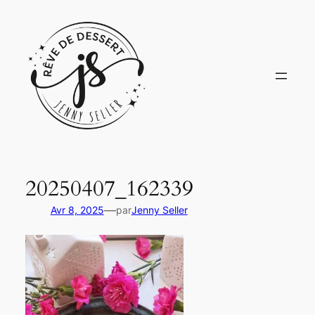
Aller
au
contenu
20250407_162339
—
Avr 8, 2025
par
Jenny Seller