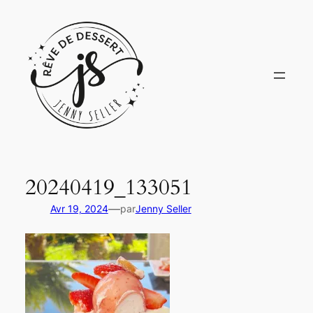
Aller
au
contenu
20240419_133051
—
Avr 19, 2024
par
Jenny Seller