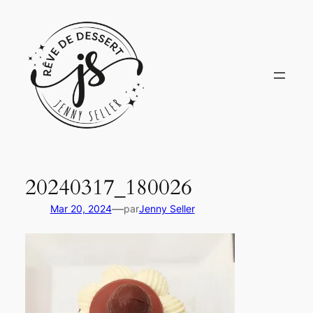
Aller
au
contenu
20240317_180026
—
Mar 20, 2024
par
Jenny Seller